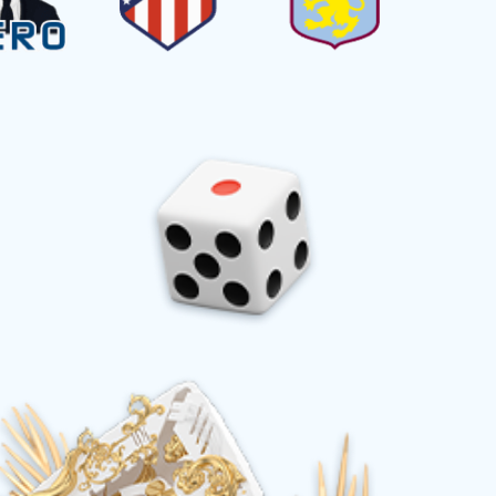
2026-06-09 15:03
44 次阅读
是话题中心，但最近他身上的争议焦点从
多次夸张倒地动作开出高达50万美元的罚单
和媒体扒出更多疑似表演的瞬间。当“技术
，我们不得不重新审视：这究竟是篮球智慧，