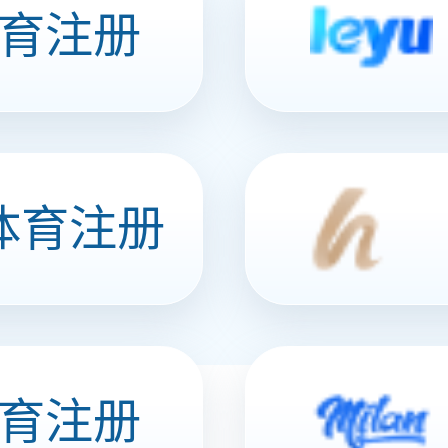
中，裁判很难每一次都准确识别。而恩比德等球员
合理的篮球动作。如果这种风气得不到遏制，未
“谁更会演”的较量，而非纯粹的身体与技巧对抗。
从被罚款50万到如今争议动作不断，恩比德似乎
摔”的容忍底线。或许对他而言，每一场倒地都是
的人来说，这些“表演”正在一点点消磨比赛的魅
员也需要反思：当“演员”的标签盖过“技术流”的