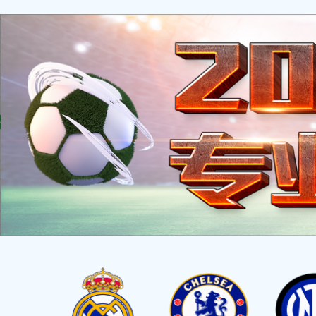
立即注册
乐鱼官网
官网 · 权
台
乐鱼官网 OFFICIAL WEBSITE
自2022年创立以来，
乐鱼官网
致力于为用户提供
LPL在内的热门赛事直播与数据服务，广受用户