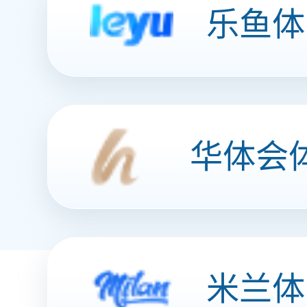
上一篇：
辽宁本钢单场篮板净胜对手22个，杨…