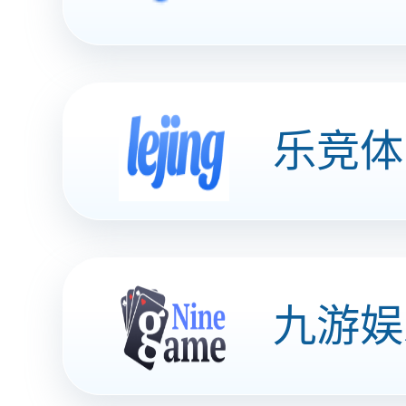
热门推荐
安切洛蒂换下贝林厄姆致
张玉宁单赛季
中场失控
度，本土前
2026-06-06
2026-07-17