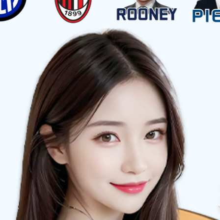
在篮球圈里，费城76人队的乔尔·恩比德从来都
“MVP中锋”悄然转向了“影帝中锋”。自联盟因他
后，恩比德的假摔行为非但没有收敛，反而被球迷
流”与“演员”的标签同时贴在这位顶级内线身上