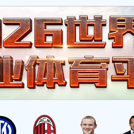
体育
下载App
公司简介
威体育数据平
包括NBA、英超、欧洲杯、
信赖。